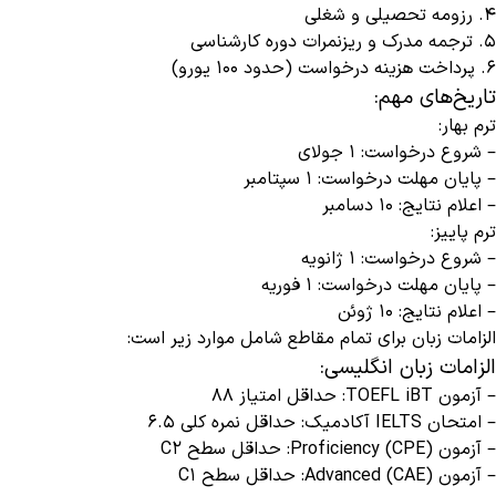
4. رزومه تحصیلی و شغلی
5. ترجمه مدرک و ریزنمرات دوره کارشناسی
6. پرداخت هزینه درخواست (حدود ۱۰۰ یورو)
تاریخ‌های مهم:
ترم بهار:
– شروع درخواست: ۱ جولای
– پایان مهلت درخواست: ۱ سپتامبر
– اعلام نتایج: ۱۰ دسامبر
ترم پاییز:
– شروع درخواست: ۱ ژانویه
– پایان مهلت درخواست: ۱ فوریه
– اعلام نتایج: ۱۰ ژوئن
الزامات زبان برای تمام مقاطع شامل موارد زیر است:
الزامات زبان انگلیسی:
– آزمون TOEFL iBT: حداقل امتیاز ۸۸
– امتحان IELTS آکادمیک: حداقل نمره کلی ۶.۵
– آزمون Proficiency (CPE): حداقل سطح C2
– آزمون Advanced (CAE): حداقل سطح C1