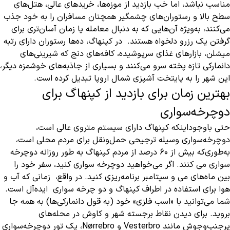
مناسب نباشد، اما خب بازدید از موزه‌ها، خریدهای عالی، هتل‌های
سطح بالا و رستوران‌های چشمگیر همچنان مسافران را به خود جذب
می‌کنند، به‌ویژه آن‌هایی که به دنبال معامله یا زمان آسان‌تری برای
گرفتن یک رزرو دلخواه هستند. در کپنهاگ، ده‌ها رستوران دارای رتبه
میشلن، بازارهای غذای سرپوشیده، کافه‌های دنج که شیرینی‌های
دانمارکی تازه پخته سرو می‌کنند و بسیاری از جاذبه‌های خوشمزه دیگر،
این شهر را به پایتخت آشپزی شمال اروپا تبدیل کرده است.
بهترین زمان برای بازدید از کپنهاگ برای
دوچرخه‌سواری
حتی باوجوداینکه کپنهاگ دارای سیستم متروی عالی است،
دوچرخه‌سواری وسیله ترجیحی حمل‌ونقل برای مردم محلی است،
به‌طوری‌که بیش از 60 درصد از مردم کپنهاگ به طور روزانه دوچرخه
سواری می کنند. اگر می‌خواهید دوچرخه سواری کنید، سفر خود را
بین ماه‌های می و سپتامبر برنامه‌ریزی کنید. در واقع، زمانی که آب و
هوا برای استفاده در اطراف کپنهاگ و دو چرخه سواری ایده‌آل است.
شما می‌توانید با «اسب فلزی» خود (به قول دانمارکی‌ها) به همه جا
بروید. برای دیدن نقاط برجسته شهر و کاوش در محله‌های
پرجنب‌وجوش مانند Vesterbro و Nørrebro، یک تور دوچرخه‌سواری