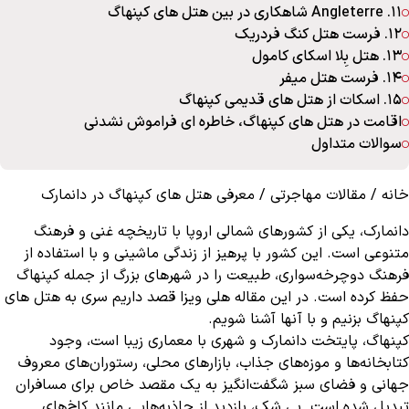
11. Angleterre شاهکاری در بین هتل های کپنهاگ
12. فرست هتل کنگ فردریک
13. هتل بِلا اسکای کامول
14. فرست هتل میفر
15. اسکات از هتل های قدیمی کپنهاگ
اقامت در هتل های کپنهاگ، خاطره ای فراموش نشدنی
سوالات متداول
خانه
/
مقالات مهاجرتی
/
معرفی هتل های کپنهاگ در دانمارک
دانمارک، یکی از کشورهای شمالی اروپا با تاریخچه غنی و فرهنگ
متنوعی است. این کشور با پرهیز از زندگی ماشینی و با استفاده از
فرهنگ دوچرخه‌سواری، طبیعت را در شهرهای بزرگ از جمله کپنهاگ
حفظ کرده است. در این مقاله هلی ویزا قصد داریم سری به هتل های
کپنهاگ بزنیم و با آنها آشنا شویم.
کپنهاگ، پایتخت دانمارک و شهری با معماری زیبا است، وجود
کتابخانه‌ها و موزه‌های جذاب، بازارهای محلی، رستوران‌های معروف
جهانی و فضای سبز شگفت‌انگیز به یک مقصد خاص برای مسافران
تبدیل شده است. بی شک، بازدید از جاذبه‌هایی مانند کاخ‌های