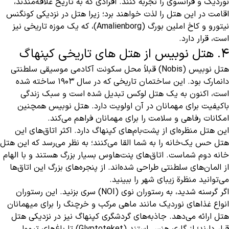
نوردیک و فرانسوی را تجربه کنند. افرادی که به تاریخ علاقه‌مندند،
اقامت در این هتل را لذت خواهند برد؛ زیرا هتل در نزدیکی کونگنس
نیتورو و کاخ املین بورگ (Amalienborg)، که یک موزه تاریخی نیز
است، قرار دارد.
4. هتل نوبیس از هتل های تاریخی کپنهاگ
هتل نوبیس (Nobis) قبلاً محل سکونت آکادمی موسیقی سلطنتی
دانمارک بود. این ساختمان تاریخی که در سال ۱۹۰۳ ساخته شده
است، اکنون به یک هتل لوکس تبدیل شده است و سبک زندگی
باکیفیت برای مهمانان در آن اولویت دارد. هتل نوبیس همچنین
امکانات رفاهی و سلامت را برای مهمانان فراهم می‌کند.
این هتل منظره‌ای از پشت‌بام‌های کپنهاگ دارد. اکثر اتاق‌های این
هتل حس یک‌خانه را به شما القا می‌کنند؛ به نظر می‌رسد که این هتل
خانه دوم شماست. اتاق‌های پنت‌هاوس بسیار بزرگ هستند و با الهام
از المان‌های سلطنتی طراحی شده‌اند. از پنجره‌های بزرگ این اتاق‌ها
می‌توانید منظرة زیبای شهر را ببینید.
اگر گرسنه شدید، به رستوران نوی (NOI) سری بزنید. این رستوران
انواع غذاهای نوردیک مانند ماهی مرکب و خرچنگ را برای میهمانان
هتل ارائه می‌دهد. جاذبه‌های گردشگری کپنهاگ نیز در نزدیکی هتل