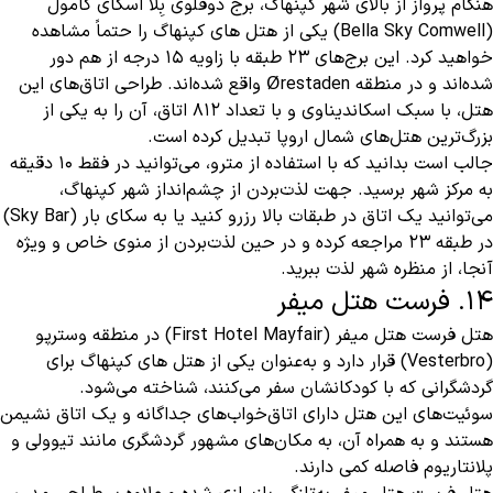
هنگام پرواز از بالای شهر کپنهاگ، برج دوقلوی بِلا اسکای کامول
(Bella Sky Comwell) یکی از هتل های کپنهاگ را حتماً مشاهده
خواهید کرد. این برج‌های ۲۳ طبقه با زاویه ۱۵ درجه از هم دور
شده‌اند و در منطقه Ørestaden واقع شده‌اند. طراحی اتاق‌های این
هتل، با سبک اسکاندیناوی و با تعداد ۸۱۲ اتاق، آن را به یکی از
بزرگ‌ترین هتل‌های شمال اروپا تبدیل کرده است.
جالب است بدانید که با استفاده از مترو، می‌توانید در فقط ۱۰ دقیقه
به مرکز شهر برسید. جهت لذت‌بردن از چشم‌انداز شهر کپنهاگ،
می‌توانید یک اتاق در طبقات بالا رزرو کنید یا به سکای بار (Sky Bar)
در طبقه ۲۳ مراجعه کرده و در حین لذت‌بردن از منوی خاص و ویژه
آنجا، از منظره شهر لذت ببرید.
14. فرست هتل میفر
هتل فرست هتل میفر (First Hotel Mayfair) در منطقه وسترپو
(Vesterbro) قرار دارد و به‌عنوان یکی از هتل های کپنهاگ برای
گردشگرانی که با کودکانشان سفر می‌کنند، شناخته می‌شود.
سوئیت‌های این هتل دارای اتاق‌خواب‌های جداگانه و یک اتاق نشیمن
هستند و به همراه آن، به مکان‌های مشهور گردشگری مانند تیوولی و
پلانتاریوم فاصله کمی دارند.