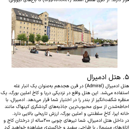
قرار دارند؛ از گلری هنس استند (Glyptoteket) تا باغ‌های تیوولی.
5. هتل ادمیرال
هتل ادمیرال (Admiral) در قرن هجدهم به‌عنوان یک انبار غله
استفاده می‌شد. این هتل واقع در نزدیکی دریا و کاخ املین بورگ، یک
منظره شگفت‌انگیز از بندر را در اختیار شما قرار می‌دهد. ادمیرال، با
احاطه‌شدن از سوی محبوب‌ترین جاذبه‌های گردشگری کپنهاگ مانند
خانه اپرا، کاخ سلطنتی و املین بورگ، ارزش تاریخی بالایی دارد.
در داخل هتل ادمیرال، شما تیرهای چوبی ۲۰۰ساله از درختان کاج و
اتاق‌های مینیمال با طراحی سفید و خاکستری مشاهده خواهید کرد