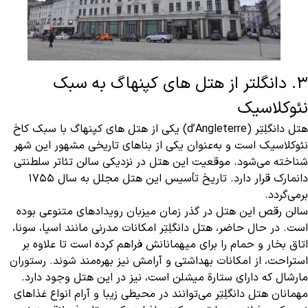
3. دانگلتر از هتل های کپنهاگ به سبک
نئوکلاسیک
هتل دانگلِتِر (d’Angleterre) یکی از هتل های کپنهاگ با سبک کاخ
نئوکلاسیک است و به‌عنوان یکی از بناهای تاریخی مشهور این شهر
شناخته می‌شود. موقعیت این هتل در نزدیکی سالن تئاتر سلطنتی
دانمارک قرار دارد. تاریخ تأسیس این هتل مجلل به سال ۱۷۵۵
برمی‌گردد.
سالن رقص این هتل در گذر زمان میزبان رویدادهای متنوعی بوده
است. در حال حاضر، هتل دانگلِتِر امکانات مدرنی مانند اسپا، سونا،
اتاق بخار و حمام را برای میهمانانش فراهم کرده است تا علاوه بر
استراحت، از امکانات بهداشتی و آرامش نیز بهره‌مند شوند. رستوران
مارشال که دارای ستارة میشلن است، نیز در این هتل وجود دارد.
مهمانان هتل دانگلِتِر می‌توانند در محیطی زیبا و آرام انواع غذاهای