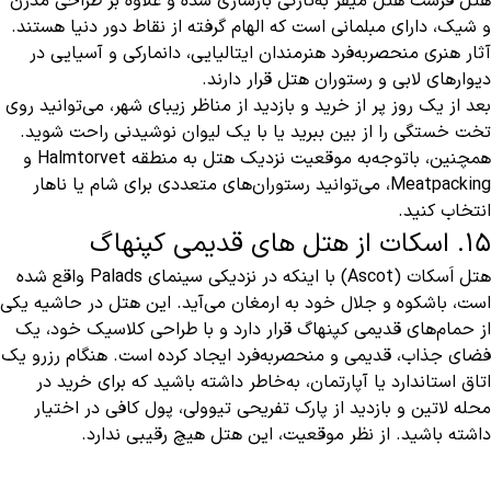
هتل فرست هتل میفر به‌تازگی بازسازی شده و علاوه بر طراحی مدرن
و شیک، دارای مبلمانی است که الهام گرفته از نقاط دور دنیا هستند.
آثار هنری منحصربه‌فرد هنرمندان ایتالیایی، دانمارکی و آسیایی در
دیوارهای لابی و رستوران هتل قرار دارند.
بعد از یک روز پر از خرید و بازدید از مناظر زیبای شهر، می‌توانید روی
تخت خستگی را از بین ببرید یا با یک لیوان نوشیدنی راحت شوید.
همچنین، باتوجه‌به موقعیت نزدیک هتل به منطقه Halmtorvet و
Meatpacking، می‌توانید رستوران‌های متعددی برای شام یا ناهار
انتخاب کنید.
15. اسکات از هتل های قدیمی کپنهاگ
هتل اَسکات (Ascot) با اینکه در نزدیکی سینمای Palads واقع شده
است، باشکوه و جلال خود به ارمغان می‌آید. این هتل در حاشیه یکی
از حمام‌های قدیمی کپنهاگ قرار دارد و با طراحی کلاسیک خود، یک
فضای جذاب، قدیمی و منحصربه‌فرد ایجاد کرده است. هنگام رزرو یک
اتاق استاندارد یا آپارتمان، به‌خاطر داشته باشید که برای خرید در
محله لاتین و بازدید از پارک تفریحی تیوولی، پول کافی در اختیار
داشته باشید. از نظر موقعیت، این هتل هیچ رقیبی ندارد.