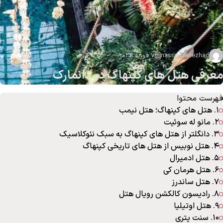
nasrin niknezhad
7 فوریه 2024
معرفی هتل های کپنهاگ در دانمارک
فهرست محتوا
1. هتل های کپنهاگ؛ هتل نیمب
2. مانو له سوئیت
3. دانگلتر از هتل های کپنهاگ به سبک نئوکلاسیک
4. هتل نوبیس از هتل های تاریخی کپنهاگ
5. هتل ادمیرال
6. هتل هرمان کی
7. هتل ساندرز
8. رادیسون کالکشن رویال هتل
9. هتل اوتیلیا
10. سنت پتری