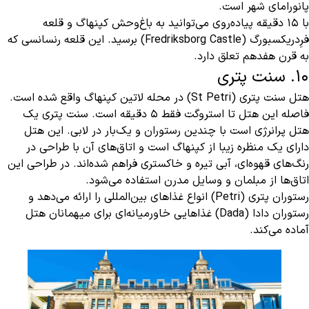
پانورامای شهر است.
با ۱۵ دقیقه پیاده‌روی می‌توانید به باغ‌وحش کپنهاگ و قلعه
فرِدریکسبورگ (Fredriksborg Castle) برسید. این قلعه رنسانسی که
به قرن هفدهم تعلق دارد.
10. سنت پتری
هتل سنت پتری (St Petri) در محله لاتین کپنهاگ واقع شده است.
فاصله این هتل تا استروگت فقط ۵ دقیقه است. سنت پتری یک
هتل پرانرژی است با چندین رستوران و یک‌بار در لابی. این هتل
دارای یک منظره زیبا از کپنهاگ است و اتاق‌های آن با طراحی در
رنگ‌های قهوه‌ای، آبی تیره و خاکستری فراهم شده‌اند. در طراحی این
اتاق‌ها از مبلمان و وسایل مدرن استفاده می‌شود.
رستوران پتری (Petri) انواع غذاهای بین‌المللی را ارائه می‌دهد و
رستوران دادا (Dada) غذاهایی خاورمیانه‌ای برای میهمانان هتل
آماده می‌کند.