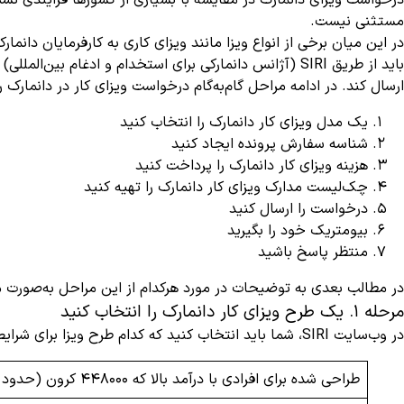
درخواست ویزای دانمارک در مقایسه با بسیاری از کشورها فرایندی نسبت
مستثنی نیست.
در این میان برخی از انواع ویزا مانند ویزای کاری به کارفرمایان دانم
باید از طریق SIRI (آژانس دانمارکی برای استخدام و ادغ
ارسال کند. در ادامه مراحل گام‌به‌گام درخواست ویزای کار در دانمارک را
یک مدل ویزای کار دانمارک را انتخاب کنید
شناسه سفارش پرونده ایجاد کنید
هزینه ویزای کار دانمارک را پرداخت کنید
چک‌لیست مدارک ویزای کار دانمارک را تهیه کنید
درخواست را ارسال کنید
بیومتریک خود را بگیرید
منتظر پاسخ باشید
در مطالب بعدی به توضیحات در مورد هرکدام از این مراحل به‌صورت م
مرحله 1. یک طرح ویزای کار دانمارک را انتخاب کنید
در وب‌سایت SIRI، شما باید انتخاب کنید که کدام طرح ویزا برای شرایط کاری‌تان مناسب‌تر است. طرح‌های ویزا موجود عبارت‌اند از:
طراحی شده برای افرادی با درآمد بالا که 448000 کرون (حدود 60180 یورو) در سال یا بیشتر درآمد دارند.