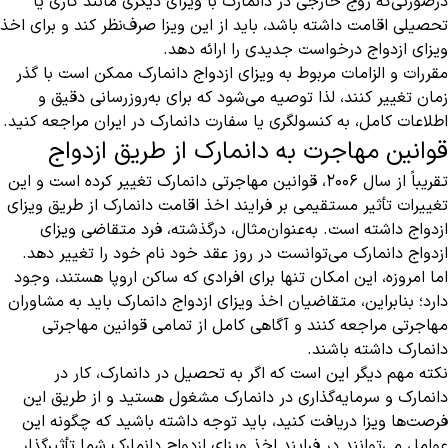
درصورتی‌که زوج خارجی در دانمارک با ویزای دیگری مانند کاری یا
تحصیلی اقامت داشته باشد، باید از این ویزا صرف‌نظر کند و برای اخذ
ویزای ازدواج درخواست جدیدی را ارائه دهد.
مقررات و الزامات مربوط به ویزای ازدواج دانمارک ممکن است با گذر
زمان تغییر کنند، لذا توصیه می‌شود که برای به‌روزرسانی دقیق و
اطلاعات کامل، به کنسولگری یا سفارت دانمارک در ایران مراجعه کنید.
قوانین مهاجرت به دانمارک از طریق ازدواج
تقریباً از سال 2006، قوانین مهاجرتی دانمارک تغییر کرده است و این
تغییرات تأثیر مستقیمی بر فرایند اخذ اقامت دانمارک از طریق ویزای
ازدواج داشته است. به‌عنوان‌مثال، درگذشته، فرد متقاضی ویزای
ازدواج دانمارک می‌توانست در روز عقد خود نام خود را تغییر دهد.
اما امروزه، این امکان تنها برای افرادی که ساکن اروپا هستند، وجود
دارد؛ بنابراین، متقاضیان اخذ ویزای ازدواج دانمارک باید به مشاوران
مهاجرتی مراجعه کنند و آگاهی کامل از تمامی قوانین مهاجرتی
دانمارک داشته باشند.
نکته مهم دیگر این است که اگر به تحصیل در دانمارک، کار در
دانمارک و سرمایه‌گذاری در دانمارک مشغول هستید و از طریق این
فرصت‌ها ویزا دریافت کنید، باید توجه داشته باشید که چگونه این
عوامل می‌توانند در فرایند اخذ ویزای ازدواج دانمارک شما تأثیرگذار